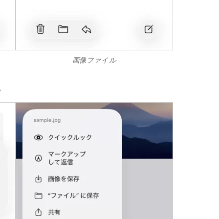
画像ファイル
。