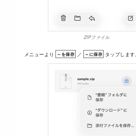
ZIPファイル
メニューより
／
タップします
～を保存
～に保存