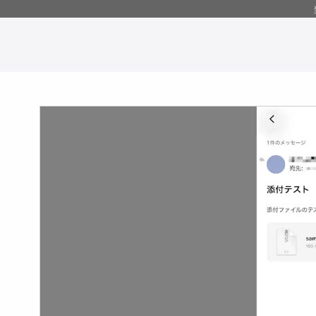
コ
ン
テ
ン
ツ
へ
移
動