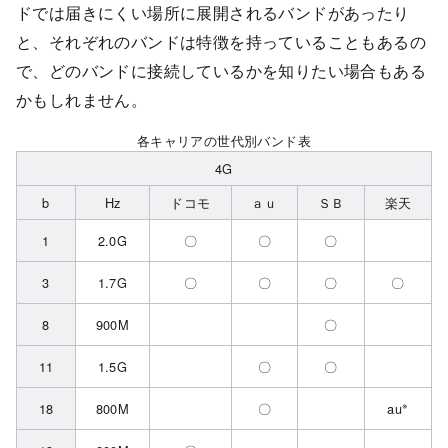
ドでは届きにくい場所に展開されるバンドがあったり
と、それぞれのバンドは特徴を持っていることもあるの
で、どのバンドに接続しているかを知りたい場合もある
かもしれません。
各キャリアの世代別バンド表
4G
b
Hz
ドコモ
ａｕ
ＳＢ
楽天
1
2.0G
〇
〇
〇
3
1.7G
〇
〇
〇
〇
8
900M
〇
11
1.5G
〇
〇
※
18
800M
〇
au