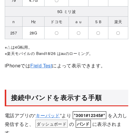
79
4.7G
〇
5G ミリ波
n
Hz
ドコモ
ａｕ
ＳＢ
楽天
257
28G
〇
〇
〇
〇
△は4G転用。
楽天モバイルの Band18/26 はauのローミング。
iPhoneでは
Field Test
によって表示できます。
接続中バンドを表示する手順
電話アプリの“
キーパッド
”より
を入力し
*3001#12345#*
発信すると、
ダッシュボード
の
に表示されま
バンド
す。