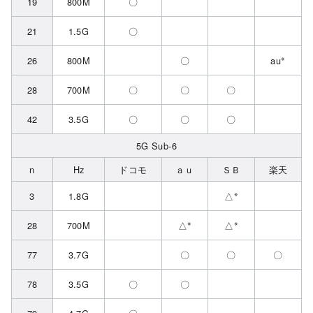
19
800M
〇
21
1.5G
〇
※
26
800M
〇
au
28
700M
〇
〇
〇
42
3.5G
〇
〇
〇
5G Sub-6
n
Hz
ドコモ
ａｕ
ＳＢ
楽天
※
3
1.8G
△
※
※
28
700M
△
△
77
3.7G
〇
〇
〇
78
3.5G
〇
〇