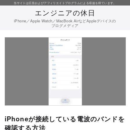
コ
当サイトは広告およびアフィリエイトプログラムによる収益を得ています。
エンジニアの休日
ン
テ
iPhone／Apple Watch／MacBook AirなどAppleデバイスの
ブログメディア
ン
ツ
へ
移
動
iPhoneが接続している電波のバンドを
確認する方法