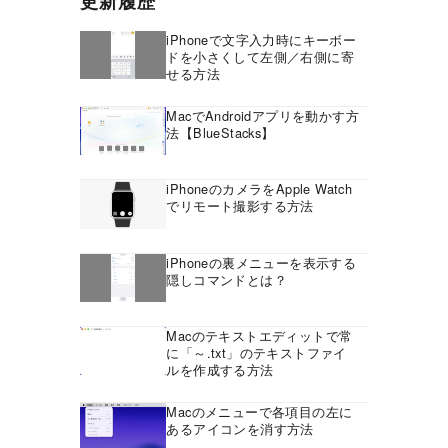
更新履歴
iPhoneで文字入力時にキーボー
ドを小さくして左側／右側に寄
せる方法
MacでAndroidアプリを動かす方
法【BlueStacks】
iPhoneのカメラをApple Watch
でリモート撮影する方法
iPhoneの裏メニューを表示する
隠しコマンドとは？
Macのテキストエディットで常
に「～.txt」のテキストファイ
ルを作成する方法
Macのメニューで各項目の左に
あるアイコンを消す方法