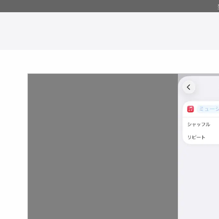
コ
ン
テ
ン
ツ
へ
移
動