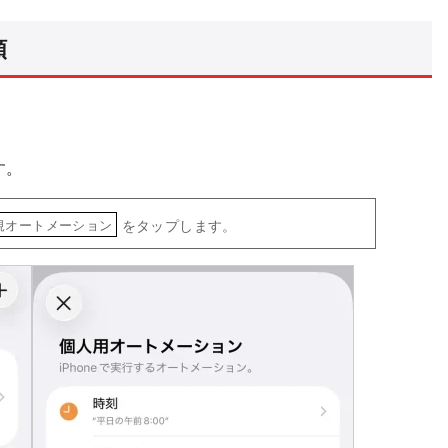
順
す。
をタップします。
規オートメーション