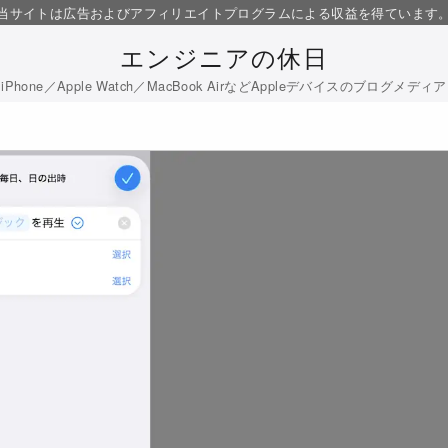
当サイトは広告およびアフィリエイトプログラムによる収益を得ています
エンジニアの休日
iPhone／Apple Watch／MacBook AirなどAppleデバイスのブログメディア