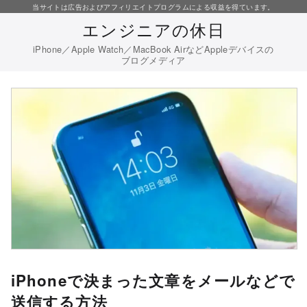
コ
当サイトは広告およびアフィリエイトプログラムによる収益を得ています。
エンジニアの休日
ン
テ
iPhone／Apple Watch／MacBook AirなどAppleデバイスの
ブログメディア
ン
ツ
へ
移
動
iPhoneで決まった文章をメールなどで
送信する方法