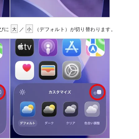
びに
大
／
小
（デフォルト）が切り替わります。