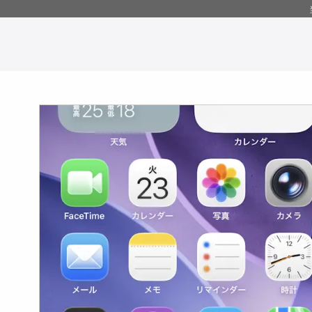
コ
ン
テ
ン
ツ
へ
移
動