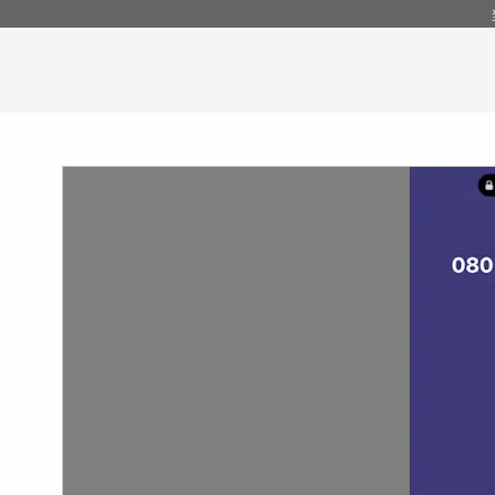
コ
ン
テ
ン
ツ
へ
移
動