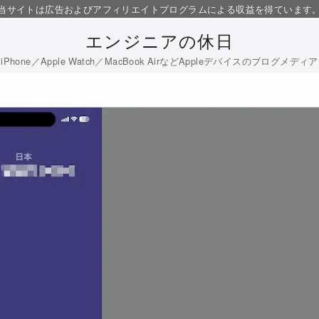
当サイトは広告およびアフィリエイトプログラムによる収益を得ています
エンジニアの休日
iPhone／Apple Watch／MacBook AirなどAppleデバイスのブログメディア