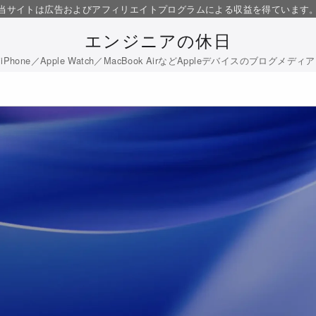
当サイトは広告およびアフィリエイトプログラムによる収益を得ています
エンジニアの休日
iPhone／Apple Watch／MacBook AirなどAppleデバイスのブログメディア