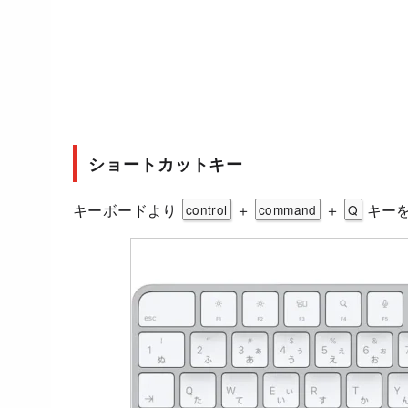
ショートカットキー
キーボードより
＋
＋
キー
control
command
Q