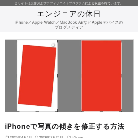
コ
当サイトは広告およびアフィリエイトプログラムによる収益を得ています。
エンジニアの休日
ン
テ
iPhone／Apple Watch／MacBook AirなどAppleデバイスの
ブログメディア
ン
ツ
へ
移
動
iPhoneで写真の傾きを修正する方法
2025年4月1日
2026年7月21日
iPhone