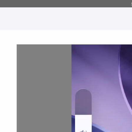
コ
ン
テ
ン
ツ
へ
移
動