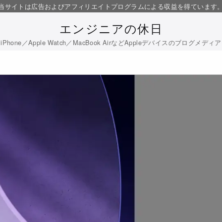
当サイトは広告およびアフィリエイトプログラムによる収益を得ています
エンジニアの休日
iPhone／Apple Watch／MacBook AirなどAppleデバイスのブログメディア