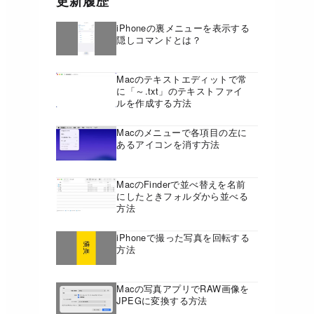
更新履歴
iPhoneの裏メニューを表示する
隠しコマンドとは？
Macのテキストエディットで常
に「～.txt」のテキストファイ
ルを作成する方法
Macのメニューで各項目の左に
あるアイコンを消す方法
MacのFinderで並べ替えを名前
にしたときフォルダから並べる
方法
iPhoneで撮った写真を回転する
方法
Macの写真アプリでRAW画像を
JPEGに変換する方法