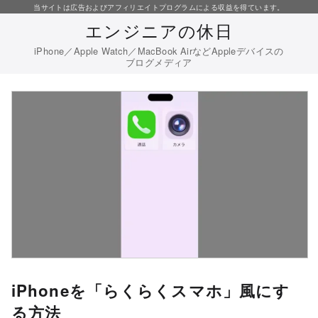
コ
当サイトは広告およびアフィリエイトプログラムによる収益を得ています。
エンジニアの休日
ン
テ
iPhone／Apple Watch／MacBook AirなどAppleデバイスの
ブログメディア
ン
ツ
へ
移
動
iPhoneを「らくらくスマホ」風にす
る方法