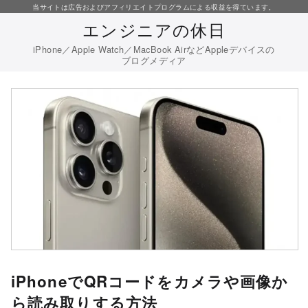
コ
当サイトは広告およびアフィリエイトプログラムによる収益を得ています。
エンジニアの休日
ン
テ
iPhone／Apple Watch／MacBook AirなどAppleデバイスの
ブログメディア
ン
ツ
へ
移
動
iPhoneでQRコードをカメラや画像か
ら読み取りする方法