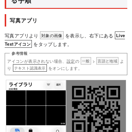
る手順
写真アプリ
写真アプリより
対象の画像
を表示し、右下にある
Live
をタップします。
Textアイコン
アイコンが表示されない場合、
設定
の
>
よ
一般
言語と地域
り
をオンにします。
テキスト認識表示