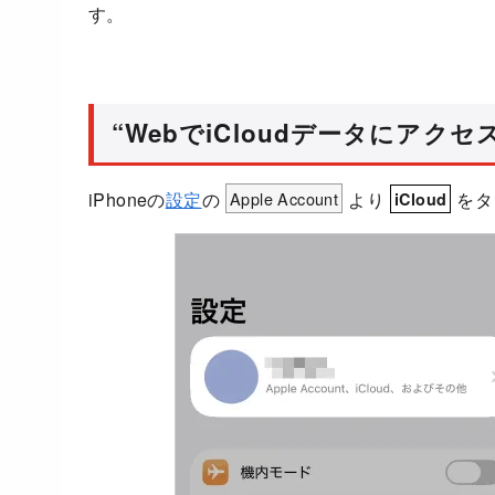
す。
“WebでiCloudデータにアク
iPhoneの
設定
の
Apple Account
より
をタ
iCloud