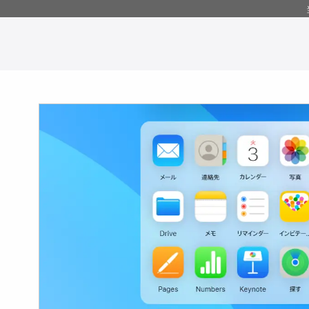
コ
ン
テ
ン
ツ
へ
移
動