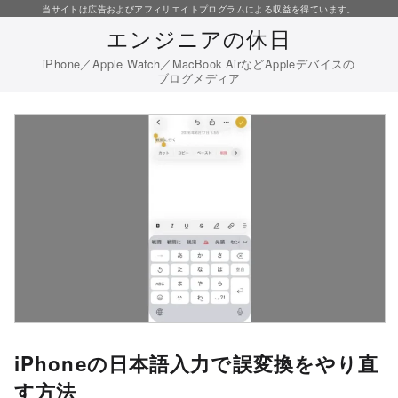
コ
当サイトは広告およびアフィリエイトプログラムによる収益を得ています。
エンジニアの休日
ン
テ
iPhone／Apple Watch／MacBook AirなどAppleデバイスの
ブログメディア
ン
ツ
へ
移
動
iPhoneの日本語入力で誤変換をやり直
す方法