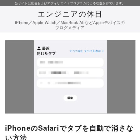
コ
当サイトは広告およびアフィリエイトプログラムによる収益を得ています。
エンジニアの休日
ン
テ
iPhone／Apple Watch／MacBook AirなどAppleデバイスの
ブログメディア
ン
ツ
へ
移
動
iPhoneのSafariでタブを自動で消さな
い方法