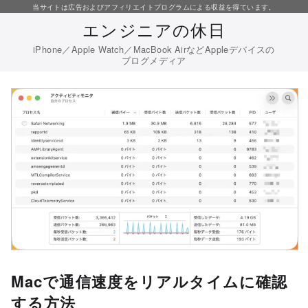
コ
当サイトは広告およびアフィリエイトプログラムによる収益を得ています。
エンジニアの休日
ン
テ
iPhone／Apple Watch／MacBook AirなどAppleデバイスの
ブログメディア
ン
ツ
へ
移
動
Macで通信速度をリアルタイムに確認
する方法