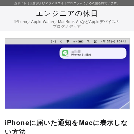
コ
当サイトは広告およびアフィリエイトプログラムによる収益を得ています。
エンジニアの休日
ン
テ
iPhone／Apple Watch／MacBook AirなどAppleデバイスの
ブログメディア
ン
ツ
へ
移
動
iPhoneに届いた通知をMacに表示しな
い方法