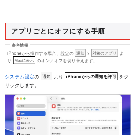
アプリごとにオフにする手順
iPhoneから操作する場合、
設定
の
>
よ
通知
対象のアプリ
り
のオン／オフを切り替えます。
Macに表示
システム設定
の
通知
より
をク
iPhoneからの通知を許可
リックします。