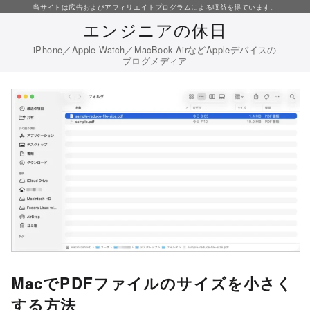
コ
当サイトは広告およびアフィリエイトプログラムによる収益を得ています。
エンジニアの休日
ン
テ
iPhone／Apple Watch／MacBook AirなどAppleデバイスの
ブログメディア
ン
ツ
へ
移
動
MacでPDFファイルのサイズを小さく
する方法