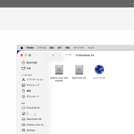
コ
ン
テ
ン
ツ
へ
移
動