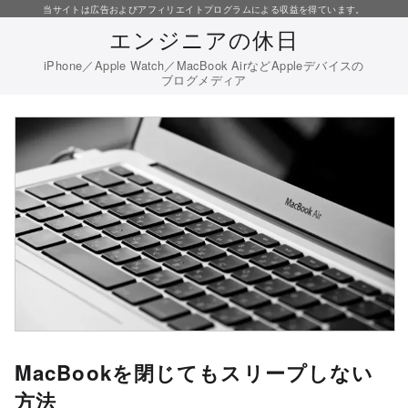
コ
当サイトは広告およびアフィリエイトプログラムによる収益を得ています。
エンジニアの休日
ン
テ
iPhone／Apple Watch／MacBook AirなどAppleデバイスの
ブログメディア
ン
ツ
へ
移
動
MacBookを閉じてもスリープしない
方法