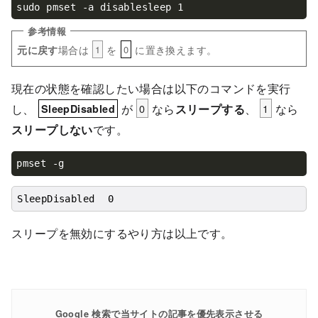
sudo pmset -a disablesleep 1
場合は
を
に置き換えます。
元に戻す
1
0
現在の状態を確認したい場合は以下のコマンドを実行
し、
が
0
なら
スリープする
、
1
なら
SleepDisabled
スリープしない
です。
pmset -g
SleepDisabled	0
スリープを無効にするやり方は以上です。
Google 検索で当サイトの記事を優先表示させる