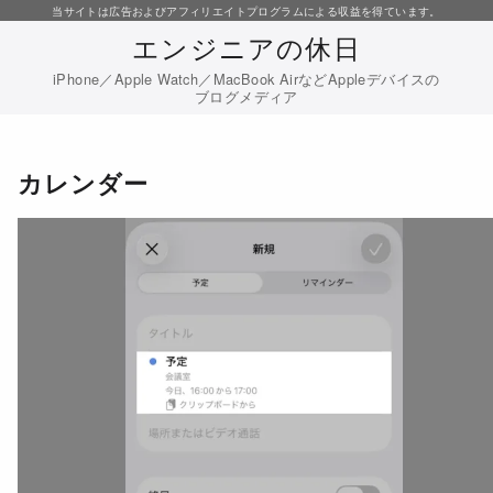
コ
当サイトは広告およびアフィリエイトプログラムによる収益を得ています。
エンジニアの休日
ン
テ
iPhone／Apple Watch／MacBook AirなどAppleデバイスの
ブログメディア
ン
ツ
へ
カレンダー
移
動