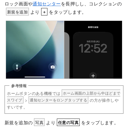
ロック画面や
通知センター
を長押しし、コレクションの
新規を追加
より
をタップします。
＋
ホームボタンのある機種では
ホーム画面の上部から中ほどまで
>
の方が操作しや
スワイプ
通知センターをロングタップする
すいです。
新規を追加の
写真
より
をタップします。
任意の写真