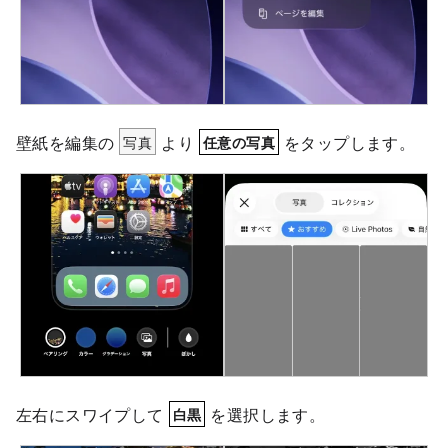
壁紙を編集の
写真
より
をタップします。
任意の写真
左右にスワイプして
を選択します。
白黒