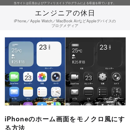
コ
当サイトは広告およびアフィリエイトプログラムによる収益を得ています。
エンジニアの休日
ン
テ
iPhone／Apple Watch／MacBook AirなどAppleデバイスの
ブログメディア
ン
ツ
へ
移
動
iPhoneのホーム画面をモノクロ風にす
る方法